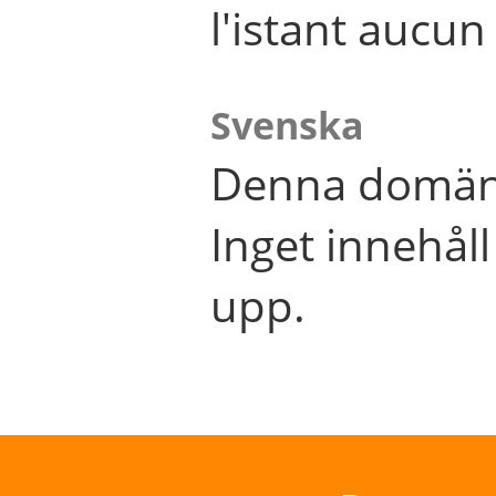
l'istant aucu
Svenska
Denna domän 
Inget innehål
upp.